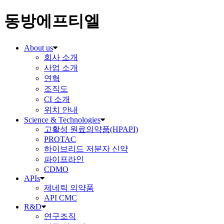
동방에프티엘
About us
회사 소개
사업 소개
연혁
조직도
CI 소개
위치 안내
Science & Technologies
고활성 원료의약품(HPAPI)
PROTAC
하이브리드 저분자 신약
파이프라인
CDMO
APIs
제네릭 의약품
API CMC
R&D
연구조직